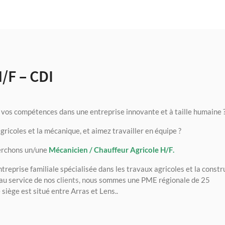
/F – CDI
 vos compétences dans une entreprise innovante et à taille humaine 
ricoles et la mécanique, et aimez travailler en équipe ?
erchons un/une
Mécanicien / Chauffeur Agricole H/F
.
treprise familiale spécialisée dans les travaux agricoles et la constr
au service de nos c
lients, n
ous sommes une PME régionale de 25
siège est situé entre Arras et Lens..