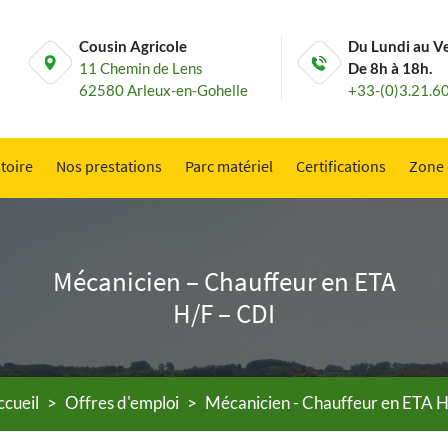
Cousin Agricole
Du Lundi au V
11 Chemin de Lens
De 8h à 18h.
62580 Arleux-en-Gohelle
+33-(0)3.21.6
toire
Nos prestations
Parc matériel
Certifications
Zone 
Mécanicien – Chauffeur en ETA
H/F – CDI
ccueil
>
Offres d'emploi
>
Mécanicien - Chauffeur en ETA H