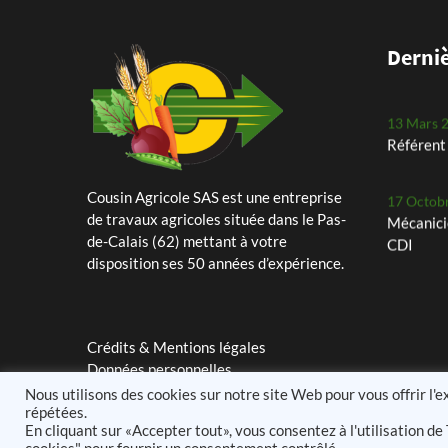
notre Ro
11 Mars 
Derniè
Assistant
13 Mars 
Référent 
Cousin Agricole SAS est une entreprise
17 Octob
de travaux agricoles située dans le Pas-
Mécanici
de-Calais (62) mettant à votre
CDI
disposition ses 50 années d’expérience.
29 Juille
Les petit
Crédits & Mentions légales
24 Mai 2
Données personnelles
Plantati
Nous utilisons des cookies sur notre site Web pour vous offrir l'
planteus
répétées.
En cliquant sur «Accepter tout», vous consentez à l'utilisation 
25 Avril 