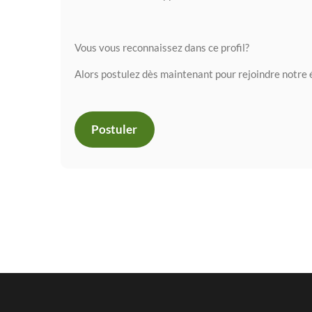
Vous vous reconnaissez dans ce profil?
Alors postulez dès maintenant pour rejoindre notre 
Postuler
24 Mai 2
Plantati
planteus
25 Avril 
Arrachag