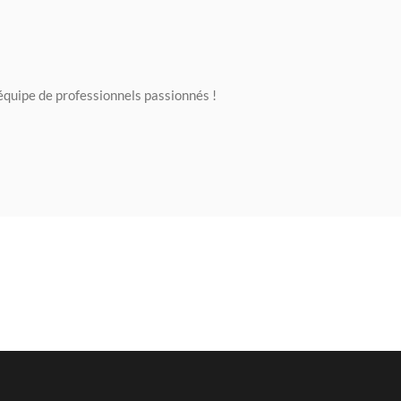
équipe de professionnels passionnés !
024
on de pommes de terre –
e Dewulf Certa 40 integral
2024
e de betteraves sucrières avec