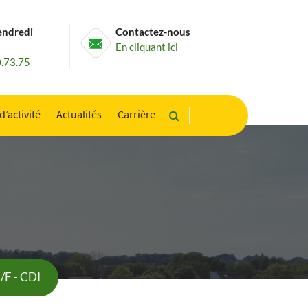
endredi
Contactez-nous
En cliquant ici
0.73.75
d’activité
Actualités
Carrière
/F - CDI