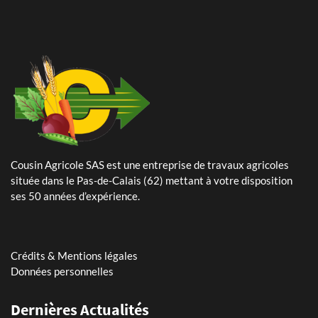
Cousin Agricole SAS est une entreprise de travaux agricoles
24 Mai 2024
située dans le Pas-de-Calais (62) mettant à votre disposition
Plantation de pommes de terre – planteuse Dewulf Certa 40
ses 50 années d’expérience.
integral
25 Avril 2024
Arrachage de betteraves sucrières avec notre Ropa Tiger 6s
Crédits & Mentions légales
Données personnelles
11 Mars 2026
Dernières Actualités
Assistant(e) paie et RH