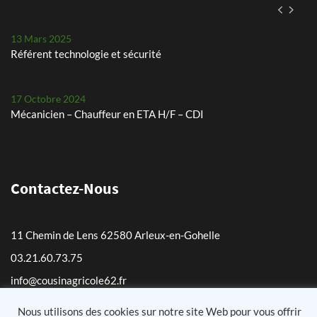
13 Mars 2025
Référent technologie et sécurité
17 Octobre 2024
Mécanicien – Chauffeur en ETA H/F – CDI
29 Juillet 2024
Les petits pois, un défi chaque année
Contactez-Nous
24 Mai 2024
Plantation de pommes de terre – planteuse Dewulf Certa 40
11 Chemin de Lens 62580 Arleux-en-Gohelle
integral
03.21.60.73.75
25 Avril 2024
info@cousinagricole62.fr
Arrachage de betteraves sucrières avec notre Ropa Tiger 6s
Nous utilisons des cookies sur notre site Web pour vous offrir