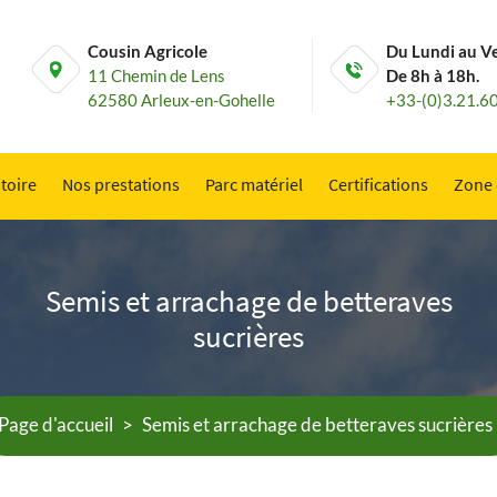
Cousin Agricole
Du Lundi au V
11 Chemin de Lens
De 8h à 18h.
62580 Arleux-en-Gohelle
+33-(0)3.21.6
toire
Nos prestations
Parc matériel
Certifications
Zone 
Semis et arrachage de betteraves
sucrières
Page d'accueil
>
Semis et arrachage de betteraves sucrières