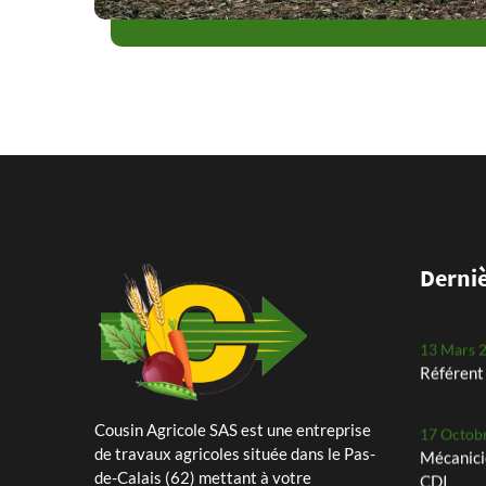
24 Mai 2
Plantati
planteus
25 Avril 
Arrachag
notre Ro
11 Mars 
Derniè
Assistant
13 Mars 
Référent 
Cousin Agricole SAS est une entreprise
17 Octob
de travaux agricoles située dans le Pas-
Mécanici
de-Calais (62) mettant à votre
CDI