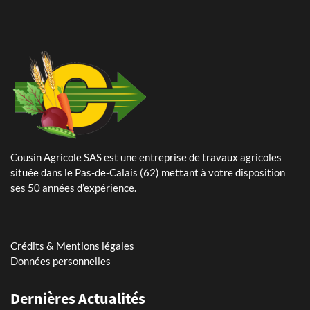
Cousin Agricole SAS est une entreprise de travaux agricoles
24 Mai 2024
située dans le Pas-de-Calais (62) mettant à votre disposition
Plantation de pommes de terre – planteuse Dewulf Certa 40
ses 50 années d’expérience.
integral
25 Avril 2024
Arrachage de betteraves sucrières avec notre Ropa Tiger 6s
Crédits & Mentions légales
Données personnelles
11 Mars 2026
Dernières Actualités
Assistant(e) paie et RH