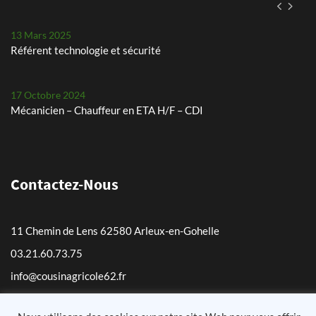
13 Mars 2025
Référent technologie et sécurité
17 Octobre 2024
Mécanicien – Chauffeur en ETA H/F – CDI
29 Juillet 2024
Les petits pois, un défi chaque année
Contactez-Nous
24 Mai 2024
Plantation de pommes de terre – planteuse Dewulf Certa 40
11 Chemin de Lens 62580 Arleux-en-Gohelle
integral
03.21.60.73.75
25 Avril 2024
info@cousinagricole62.fr
Arrachage de betteraves sucrières avec notre Ropa Tiger 6s