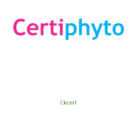
Ckcert