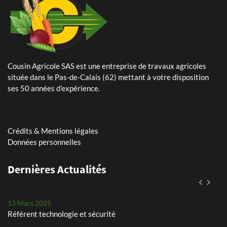
Cousin Agricole SAS est une entreprise de travaux agricoles
24 Mai 2024
située dans le Pas-de-Calais (62) mettant à votre disposition
Plantation de pommes de terre – planteuse Dewulf Certa 40
ses 50 années d’expérience.
integral
25 Avril 2024
Arrachage de betteraves sucrières avec notre Ropa Tiger 6s
Crédits & Mentions légales
Données personnelles
11 Mars 2026
Dernières Actualités
Assistant(e) paie et RH
13 Mars 2025
Référent technologie et sécurité