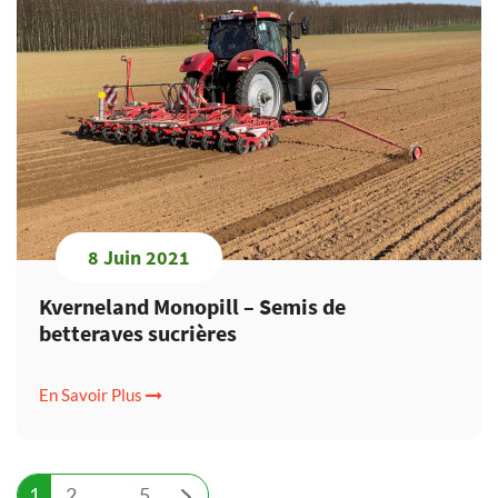
8 Juin 2021
Kverneland Monopill – Semis de
betteraves sucrières
En Savoir Plus
Navigation
1
2
…
5