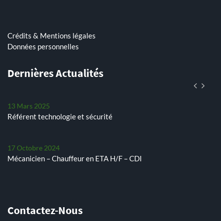
integral
25 Avril 2024
Arrachage de betteraves sucrières avec notre Ropa Tiger 6s
Crédits & Mentions légales
Données personnelles
11 Mars 2026
Dernières Actualités
Assistant(e) paie et RH
13 Mars 2025
Référent technologie et sécurité
17 Octobre 2024
Mécanicien – Chauffeur en ETA H/F – CDI
29 Juillet 2024
Les petits pois, un défi chaque année
Contactez-Nous