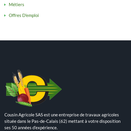
Métiers
Offres D'emploi
Cousin Agricole SAS est une entreprise de travaux agricoles
24 Mai 2024
située dans le Pas-de-Calais (62) mettant à votre disposition
Plantation de pommes de terre – planteuse Dewulf Certa 40
ses 50 années d’expérience.