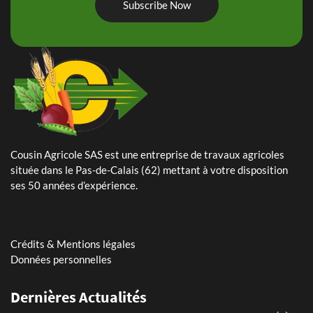
Subscribe Now
Cousin Agricole SAS est une entreprise de travaux agricoles
24 Mai 2024
située dans le Pas-de-Calais (62) mettant à votre disposition
Plantation de pommes de terre – planteuse Dewulf Certa 40
ses 50 années d’expérience.
integral
25 Avril 2024
Arrachage de betteraves sucrières avec notre Ropa Tiger 6s
Crédits & Mentions légales
Données personnelles
11 Mars 2026
Dernières Actualités
Assistant(e) paie et RH