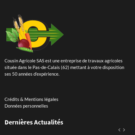
Cousin Agricole SAS est une entreprise de travaux agricoles
24 Mai 2024
située dans le Pas-de-Calais (62) mettant à votre disposition
Plantation de pommes de terre – planteuse Dewulf Certa 40
ses 50 années d’expérience.
integral
25 Avril 2024
Arrachage de betteraves sucrières avec notre Ropa Tiger 6s
Crédits & Mentions légales
Données personnelles
11 Mars 2026
Dernières Actualités
Assistant(e) paie et RH