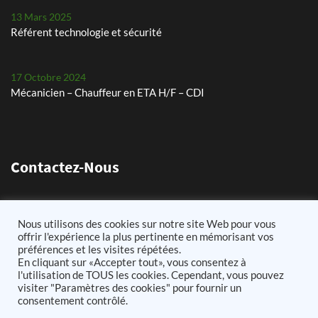
13 Mars 2025
Référent technologie et sécurité
17 Octobre 2024
Mécanicien – Chauffeur en ETA H/F – CDI
29 Juillet 2024
Les petits pois, un défi chaque année
Contactez-Nous
24 Mai 2024
Plantation de pommes de terre – planteuse Dewulf Certa 40
11 Chemin de Lens 62580 Arleux-en-Gohelle
Nous utilisons des cookies sur notre site Web pour vous
integral
03.21.60.73.75
offrir l'expérience la plus pertinente en mémorisant vos
préférences et les visites répétées.
25 Avril 2024
info@cousinagricole62.fr
En cliquant sur «Accepter tout», vous consentez à
Arrachage de betteraves sucrières avec notre Ropa Tiger 6s
l'utilisation de TOUS les cookies. Cependant, vous pouvez
visiter "Paramètres des cookies" pour fournir un
consentement contrôlé.