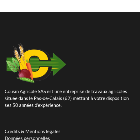
Cousin Agricole SAS est une entreprise de travaux agricoles
24 Mai 2024
située dans le Pas-de-Calais (62) mettant à votre disposition
Plantation de pommes de terre – planteuse Dewulf Certa 40
ses 50 années d’expérience.
integral
25 Avril 2024
Arrachage de betteraves sucrières avec notre Ropa Tiger 6s
Crédits & Mentions légales
Données personnelles