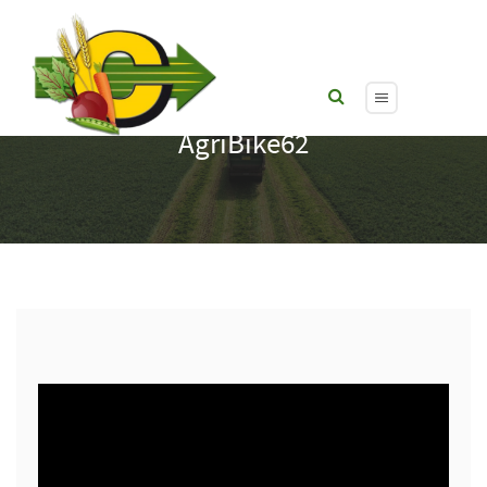
Vidéo des semis de pois 2021 par
AgriBike62