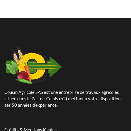
24 Mai 2024
Plantation de pommes de terre – planteuse Dewulf Certa 40
integral
Cousin Agricole SAS est une entreprise de travaux agricoles
située dans le Pas-de-Calais (62) mettant à votre disposition
25 Avril 2024
ses 50 années d’expérience.
Arrachage de betteraves sucrières avec notre Ropa Tiger 6s
11 Mars 2026
Crédits & Mentions légales