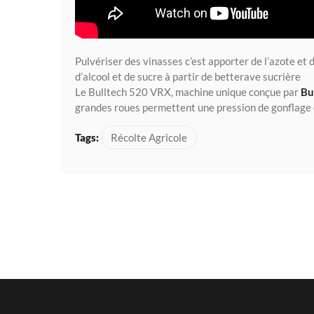
Pulvériser des vinasses c’est apporter de l’azote et 
d’alcool et de sucre à partir de betterave sucrière
Le Bulltech 520 VRX, machine unique conçue par
Bu
grandes roues permettent une pression de gonflage d
Tags:
Récolte Agricole
24 Mai 2
Plantati
planteus
25 Avril 
Arrachag