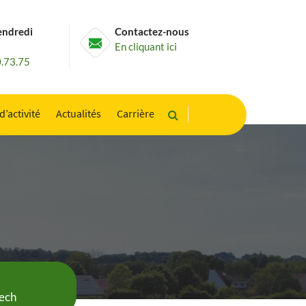
endredi
Contactez-nous
En cliquant ici
0.73.75
d’activité
Actualités
Carrière
tech