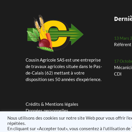
notre Ro
11 Mars 
Derniè
Assistant
13 Mars 
Référent 
Cousin Agricole SAS est une entreprise
17 Octob
de travaux agricoles située dans le Pas-
Mécanici
de-Calais (62) mettant à votre
CDI
disposition ses 50 années d’expérience.
29 Juille
Les petit
Crédits & Mentions légales
24 Mai 2
Données personnelles
Plantati
Nous utilisons des cookies sur notre site Web pour vous offrir l'
planteus
répétées.
En cliquant sur «Accepter tout», vous consentez à l'utilisation 
25 Avril 