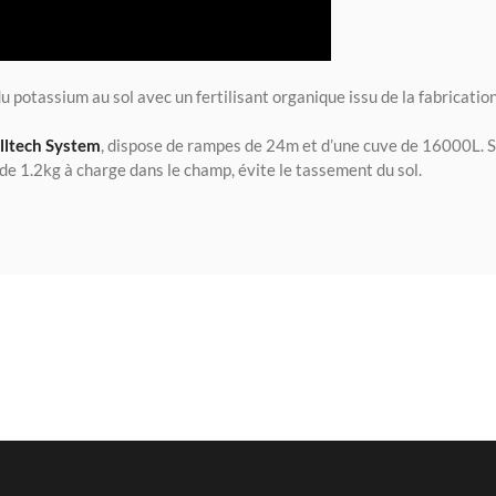
du potassium au sol avec un fertilisant organique issu de la fabricatio
lltech System
, dispose de rampes de 24m et d’une cuve de 16000L. 
e 1.2kg à charge dans le champ, évite le tassement du sol.
024
on de pommes de terre –
e Dewulf Certa 40 integral
2024
e de betteraves sucrières avec