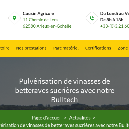
Cousin Agricole
Du Lundi au V
11 Chemin de Lens
De 8h à 18h.
62580 Arleux-en-Gohelle
+33-(0)3.21.6
toire
Nos prestations
Parc matériel
Certifications
Zone 
Pulvérisation de vinasses de
betteraves sucrières avec notre
Bulltech
Page d'accueil
>
Actualités
>
érisation de vinasses de betteraves sucrières avec notre Bull