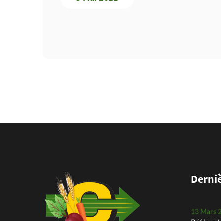
24 Mai 2
Plantati
planteus
25 Avril 
Arrachag
notre Ro
11 Mars 
Derniè
Assistant
13 Mars 