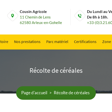
Cousin Agricole
Du Lundi au V
11 Chemin de Lens
De 8h à 18h.
62580 Arleux-en-Gohelle
+33-(0)3.21.6
toire
Nos prestations
Parc matériel
Certifications
Zone 
Récolte de céréales
Page d'accueil
>
Récolte de céréales