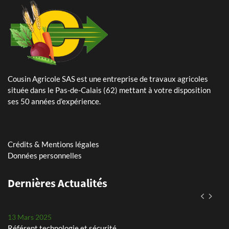
Cousin Agricole SAS est une entreprise de travaux agricoles
24 Mai 2024
située dans le Pas-de-Calais (62) mettant à votre disposition
Plantation de pommes de terre – planteuse Dewulf Certa 40
ses 50 années d’expérience.
integral
25 Avril 2024
Arrachage de betteraves sucrières avec notre Ropa Tiger 6s
Crédits & Mentions légales
Données personnelles
11 Mars 2026
Dernières Actualités
Assistant(e) paie et RH
13 Mars 2025
Référent technologie et sécurité