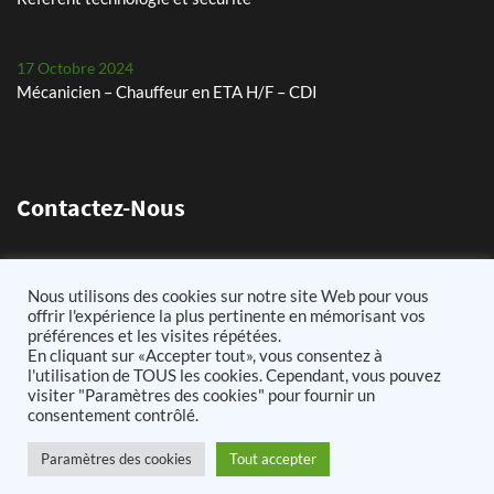
17 Octobre 2024
Mécanicien – Chauffeur en ETA H/F – CDI
29 Juillet 2024
Les petits pois, un défi chaque année
Contactez-Nous
24 Mai 2024
Plantation de pommes de terre – planteuse Dewulf Certa 40
11 Chemin de Lens 62580 Arleux-en-Gohelle
Nous utilisons des cookies sur notre site Web pour vous
integral
03.21.60.73.75
offrir l'expérience la plus pertinente en mémorisant vos
préférences et les visites répétées.
25 Avril 2024
info@cousinagricole62.fr
En cliquant sur «Accepter tout», vous consentez à
Arrachage de betteraves sucrières avec notre Ropa Tiger 6s
l'utilisation de TOUS les cookies. Cependant, vous pouvez
visiter "Paramètres des cookies" pour fournir un
consentement contrôlé.
11 Mars 2026
Paramètres des cookies
Tout accepter
Assistant(e) paie et RH
2021 Cousin Agricole - Tous Droits Réservés