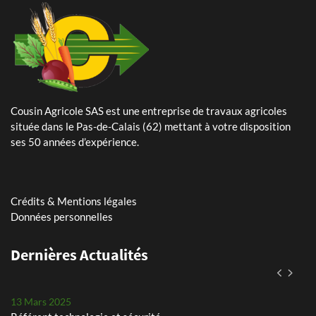
Cousin Agricole SAS est une entreprise de travaux agricoles
24 Mai 2024
située dans le Pas-de-Calais (62) mettant à votre disposition
Plantation de pommes de terre – planteuse Dewulf Certa 40
ses 50 années d’expérience.
integral
25 Avril 2024
Arrachage de betteraves sucrières avec notre Ropa Tiger 6s
Crédits & Mentions légales
Données personnelles
11 Mars 2026
Dernières Actualités
Assistant(e) paie et RH
13 Mars 2025