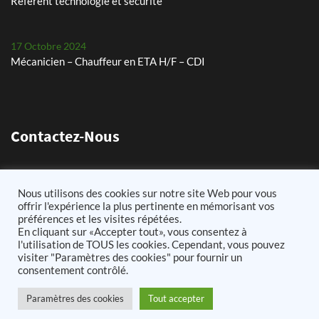
Référent technologie et sécurité
17 Octobre 2024
Mécanicien – Chauffeur en ETA H/F – CDI
29 Juillet 2024
Les petits pois, un défi chaque année
Contactez-Nous
24 Mai 2024
Plantation de pommes de terre – planteuse Dewulf Certa 40
11 Chemin de Lens 62580 Arleux-en-Gohelle
Nous utilisons des cookies sur notre site Web pour vous
integral
03.21.60.73.75
offrir l'expérience la plus pertinente en mémorisant vos
préférences et les visites répétées.
25 Avril 2024
info@cousinagricole62.fr
En cliquant sur «Accepter tout», vous consentez à
Arrachage de betteraves sucrières avec notre Ropa Tiger 6s
l'utilisation de TOUS les cookies. Cependant, vous pouvez
visiter "Paramètres des cookies" pour fournir un
consentement contrôlé.
11 Mars 2026
Paramètres des cookies
Tout accepter
Assistant(e) paie et RH
2021 Cousin Agricole - Tous Droits Réservés