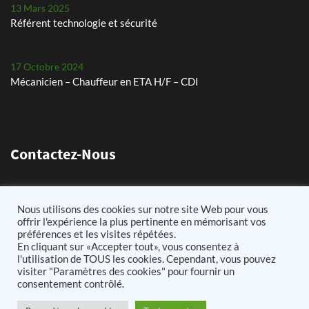
13 Mars 2025
Référent technologie et sécurité
17 Octobre 2024
Mécanicien – Chauffeur en ETA H/F – CDI
29 Juillet 2024
Les petits pois, un défi chaque année
Contactez-Nous
24 Mai 2024
Plantation de pommes de terre – planteuse Dewulf Certa 40
11 Chemin de Lens 62580 Arleux-en-Gohelle
Nous utilisons des cookies sur notre site Web pour vous
integral
03.21.60.73.75
offrir l'expérience la plus pertinente en mémorisant vos
préférences et les visites répétées.
25 Avril 2024
info@cousinagricole62.fr
En cliquant sur «Accepter tout», vous consentez à
Arrachage de betteraves sucrières avec notre Ropa Tiger 6s
l'utilisation de TOUS les cookies. Cependant, vous pouvez
visiter "Paramètres des cookies" pour fournir un
consentement contrôlé.
11 Mars 2026