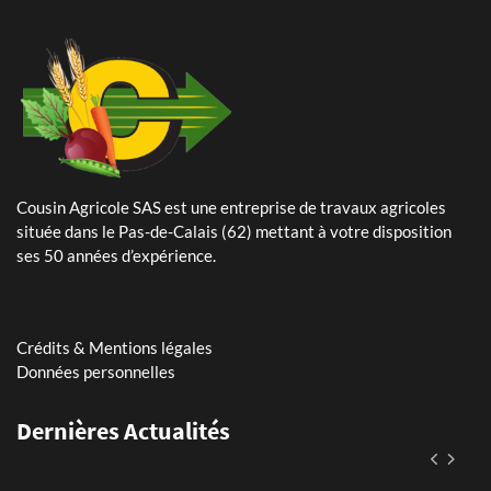
Cousin Agricole SAS est une entreprise de travaux agricoles
24 Mai 2024
située dans le Pas-de-Calais (62) mettant à votre disposition
Plantation de pommes de terre – planteuse Dewulf Certa 40
ses 50 années d’expérience.
integral
25 Avril 2024
Arrachage de betteraves sucrières avec notre Ropa Tiger 6s
Crédits & Mentions légales
Données personnelles
11 Mars 2026
Dernières Actualités
Assistant(e) paie et RH